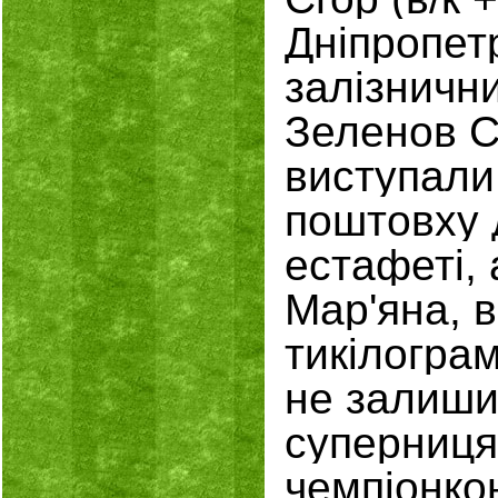
Дніпропет
залізнични
Зеленов С.
виступали
поштовху 
естафеті, 
Мар'яна, 
тикілограм
не залиш
суперниця
чемпіонко