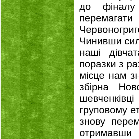
до фіналу
перемагати
Червоногр
Чинивши силь
наші дівча
поразки з р
місце нам з
збірна Нов
шевченківці
груповому ет
знову перем
отримавши