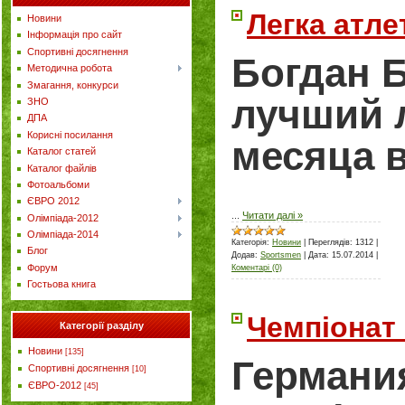
Легка атле
Новини
Інформація про сайт
Спортивні досягнення
Богдан 
Методична робота
Змагання, конкурси
лучший 
ЗНО
ДПА
Корисні посилання
месяца 
Каталог статей
Каталог файлів
Фотоальбоми
ЄВРО 2012
...
Читати далі »
Олімпіада-2012
Олімпіада-2014
Категорія:
Новини
|
Переглядів:
1312
|
Блог
Додав:
Sportsmen
|
Дата:
15.07.2014
|
Форум
Коментарі (0)
Гостьова книга
Чемпіонат 
Категорії разділу
Новини
[135]
Германи
Спортивні досягнення
[10]
ЄВРО-2012
[45]