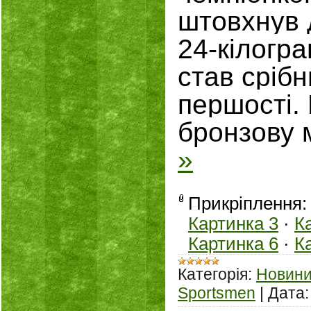
штовхнув 
24-кілограм
став сріб
першості.
бронзову
»
Прикріплення
Картинка 3
·
К
Картинка 6
·
К
Категорія:
Новин
Sportsmen
|
Дата: