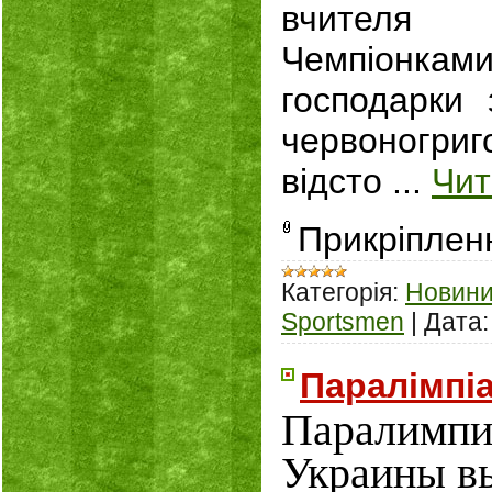
вчителя б
Чемпіонк
господарки 
червоногриго
відсто
...
Чит
Прикріплен
Категорія:
Новин
Sportsmen
|
Дата:
Паралімпіа
Паралимпи
Украины в