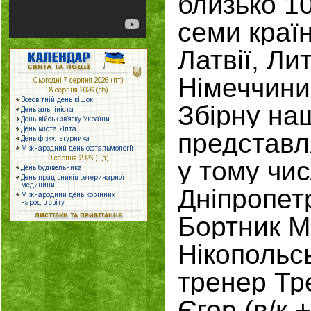
близько 1
семи країн
Латвії, Лит
Німеччини
Збірну на
представл
у тому чис
Дніпропетр
Бортник Ма
Нікополь
тренер Тре
Єгор (в/к +