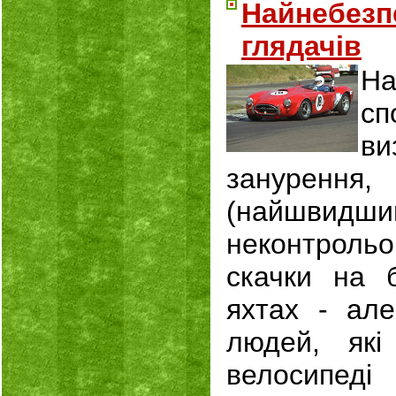
Найнебезп
глядачів
Н
сп
в
зануренн
(найшвидш
неконтрол
скачки на б
яхтах - ал
людей, які
велосипеді 