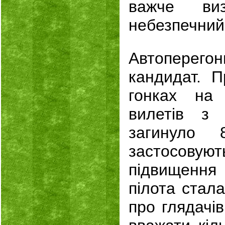
важче виз
небезпечний 
Автоперег
кандидат. П
гонках на
вилетів з 
загинуло 
застосовую
підвищенн
пілота стала
про глядачі