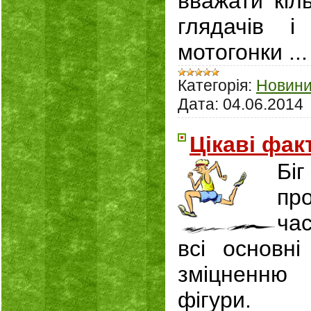
вважати кіл
глядачів 
мотогонки
..
Категорія:
Новин
Дата:
04.06.2014
Цікаві фак
Бі
пр
ча
всі основні
зміцненню 
фігури.