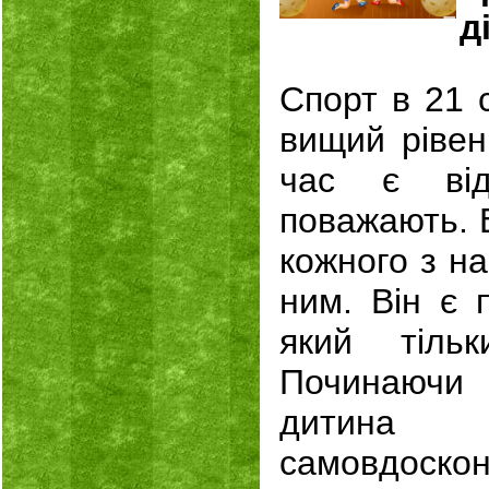
д
Спорт в 21 
вищий рівен
час є від
поважають. 
кожного з на
ним. Він є 
який тіль
Починаючи
дитина р
самовдоск