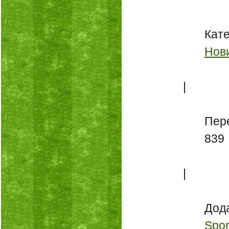
Кате
Нов
 | 
Пере
839
 | 
Дод
Spo