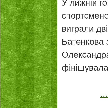
У лижній го
спортсменок
виграли дві
Батенкова з
Олександра
фінішувала 
...