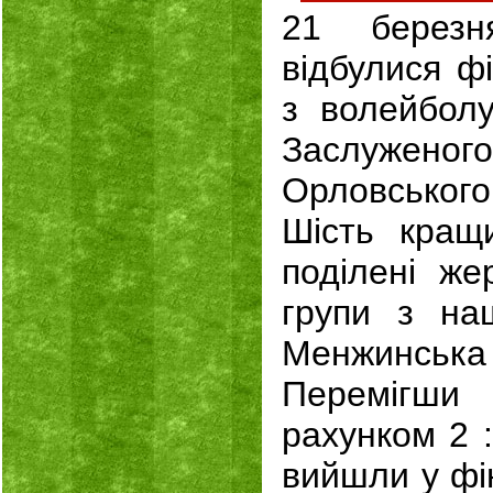
21 берез
відбулися ф
з волейболу
Заслужено
Орловськог
Шість кращ
поділені же
групи з на
Менжинська 
Перемігш
рахунком 2 :
вийшли у фі