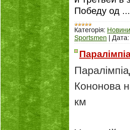
Победу од
..
Категорія:
Новин
Sportsmen
|
Дата:
Паралімпіа
Паралімпіад
Кононова на
км
