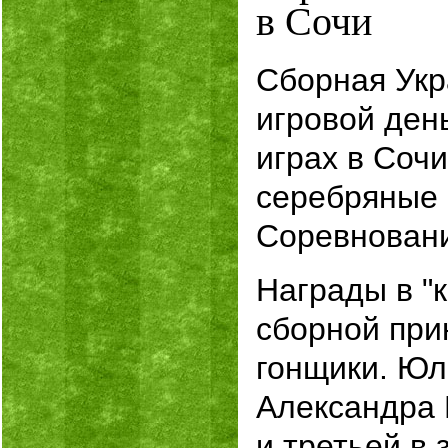
в Сочи
Сборная Ук
игровой ден
играх в Сочи
серебряные 
Соревновани
Награды в "
сборной пр
гонщики. Юл
Александра 
и третьей в 