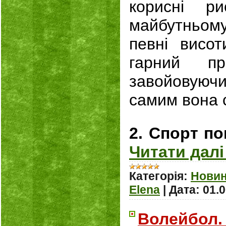
корисні р
майбутньому
певні висо
гарний пр
завойовуюч
самим вона 
2. Спорт п
Читати далі
Категорія:
Нови
Elena
|
Дата:
01.
Волейбол.