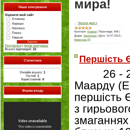
мира!
Наше опитування
Оцените мой сайт
Отлично
...
Читати далі »
Хорошо
Неплохо
Категорія:
Новини
|
Переглядів:
846
|
Плохо
Додав:
Sportsmen
|
Дата:
14.07.2014
|
Ужасно
Коментарі (0)
Результати
|
Архів опитувань
Всього відповідей:
22
Першість 
Статистика
26 - 29 
Онлайн всього:
1
Гостей:
1
Користувачів:
0
Маарду (Е
Форма входу
першість 
з гирьовог
змаганнях